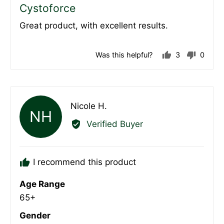
5
Cystoforce
out
Great product, with excellent results.
of
5
Was this helpful?
3
0
people
peopl
voted
voted
yes
no
Reviewed
Nicole H.
NH
by
Verified Buyer
Nicole
H.
I recommend this product
Age Range
65+
Gender