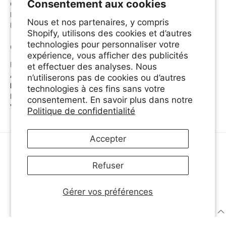
Consentement aux cookies
Connexion & enregistrement
Panier
Nous et nos partenaires, y compris
Programme d'inscription des affiliés
Shopify, utilisons des cookies et d’autres
technologies pour personnaliser votre
Contactez-nous
expérience, vous afficher des publicités
Email
et effectuer des analyses. Nous
Appelez-nous: 1.800.361.6320
n’utiliserons pas de cookies ou d’autres
Ligne d'assistance A.Vogel
technologies à ces fins sans votre
Lundi-Jeudi 8.30am-6.00pm
consentement. En savoir plus dans notre
Vendredi 8.30am-5.00pm
Politique de confidentialité
Accepter
FRANÇAIS
Refuser
© 2026
A.Vogel Canada
.
Gérer vos préférences
français
français