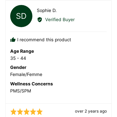
Reviewed
Sophie D.
SD
by
Verified Buyer
Sophie
D.
I recommend this product
Age Range
35 - 44
Gender
Female/Femme
Wellness Concerns
PMS/SPM
Review
over 2 years ago
Rated