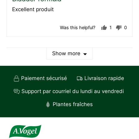
out
Excellent produit
of
5
Was this helpful?
1
0
person
peopl
voted
voted
yes
no
Show more
Paiement sécurisé
Livraison rapide
Support par courriel du lundi au vendredi
Plantes fraîches