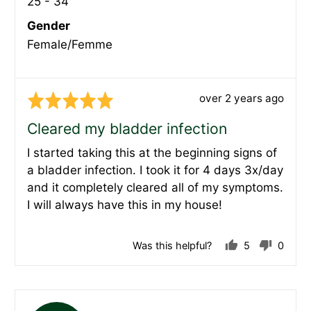
25 - 34
Gender
Female/Femme
Review
over 2 years ago
Rated
posted
5
Cleared my bladder infection
out
I started taking this at the beginning signs of
of
a bladder infection. I took it for 4 days 3x/day
5
and it completely cleared all of my symptoms.
I will always have this in my house!
Was this helpful?
5
0
people
peopl
voted
voted
yes
no