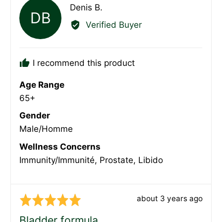
Reviewed
Denis B.
DB
by
Verified Buyer
Denis
B.
I recommend this product
Age Range
65+
Gender
Male/Homme
Wellness Concerns
Immunity/Immunité
Prostate
Libido
Review
about 3 years ago
Rated
posted
5
Bladder formula