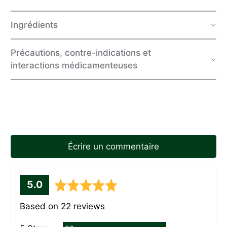
Ingrédients
Précautions, contre-indications et
interactions médicamenteuses
Écrire un commentaire
average
out
5.0
rating
of
Based on 22 reviews
5