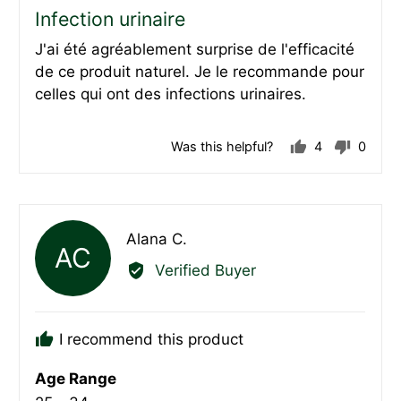
posted
5
Infection urinaire
out
J'ai été agréablement surprise de l'efficacité
of
de ce produit naturel. Je le recommande pour
5
celles qui ont des infections urinaires.
Was this helpful?
4
0
people
peopl
voted
voted
yes
no
Reviewed
Alana C.
AC
by
Verified Buyer
Alana
C.
I recommend this product
Age Range