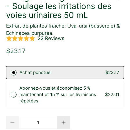
- Soulage les irritations des
voies urinaires 50 mL
Extrait de plantes fraîche: Uva-ursi (busserole) &
Echinacea purpurea.
Click
Based
22 Reviews
Rated
to
on
5.0
$23.17
go
22
out
to
reviews
of
reviews
5
Achat ponctuel
$23.17
Abonnez-vous et économisez 5 %
maintenant et 15 % sur les livraisons
$22.01
répétées
Quantité