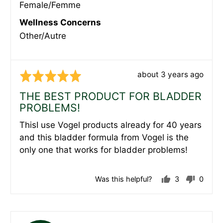
Female/Femme
Wellness Concerns
Other/Autre
Review
about 3 years ago
Rated
posted
5
THE BEST PRODUCT FOR BLADDER
out
PROBLEMS!
of
ThisI use Vogel products already for 40 years
5
and this bladder formula from Vogel is the
only one that works for bladder problems!
Was this helpful?
3
0
people
peopl
voted
voted
yes
no