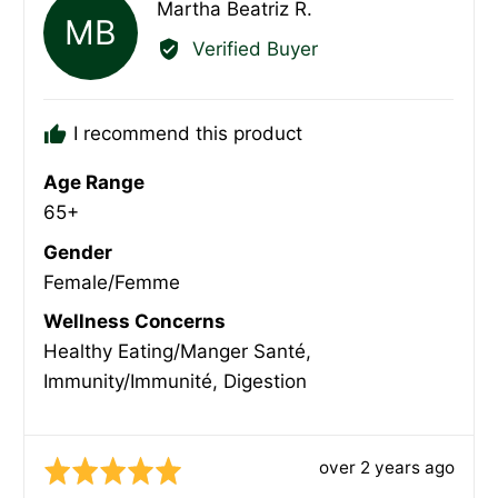
Reviewed
Martha Beatriz R.
MB
by
Verified Buyer
Martha
Beatriz
R.
I recommend this product
Age Range
65+
Gender
Female/Femme
Wellness Concerns
Healthy Eating/Manger Santé
Immunity/Immunité
Digestion
Review
over 2 years ago
Rated
posted